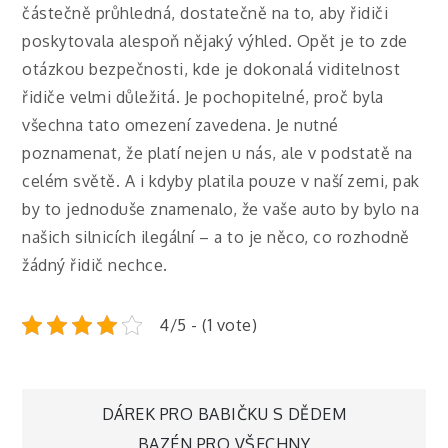
částečně průhledná, dostatečně na to, aby řidiči
poskytovala alespoň nějaký výhled. Opět je to zde
otázkou bezpečnosti, kde je dokonalá viditelnost
řidiče velmi důležitá.
Je pochopitelné, proč byla
všechna tato omezení zavedena. Je nutné
poznamenat, že platí nejen u nás, ale v podstatě na
celém světě. A i kdyby platila pouze v naší zemi, pak
by to jednoduše znamenalo, že vaše auto by bylo na
našich silnicích ilegální – a to je něco, co rozhodně
žádný řidič nechce.
4/5 - (1 vote)
Navigace
DÁREK PRO BABIČKU S DĚDEM
BAZÉN PRO VŠECHNY