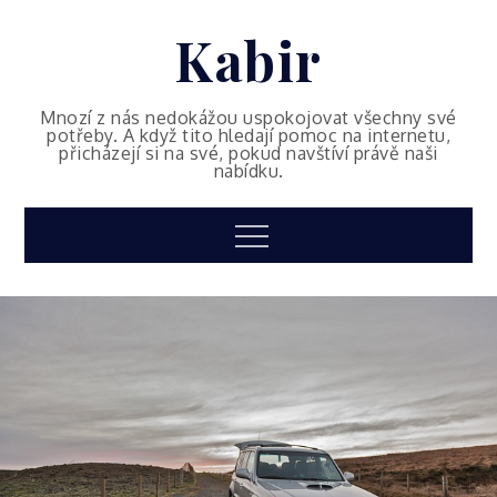
Skip
Kabir
to
content
Mnozí z nás nedokážou uspokojovat všechny své
potřeby. A když tito hledají pomoc na internetu,
přicházejí si na své, pokud navštíví právě naši
nabídku.
Menu