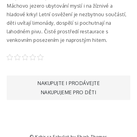
Máchovo jezero ubytování myslí i na žíznivé a
hladové krky! Letní osvěžení je nezbytnou součástí,
děti uvítají limonády, dospělí si pochutnají na
lahodném pivu. Čisté prostředí restaurace s
venkovním posezením je naprostým hitem.
Navigace
NAKUPUJTE I PRODÁVEJTE
NAKUPUJEME PRO DĚTI
pro
příspěvek
© Kabir.cz Fabulist by
Shark Themes