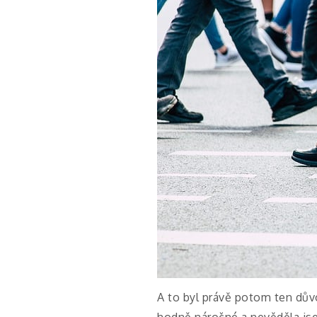
A to byl právě potom ten dův
hodně náročné a nevěděla jse