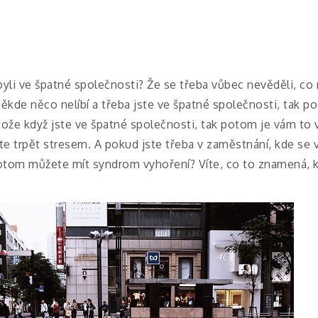
e byli ve špatné společnosti? Že se třeba vůbec nevěděli, c
ěkde něco nelíbí a třeba jste ve špatné společnosti, tak 
otože když jste ve špatné společnosti, tak potom je vám to v
e trpět stresem. A pokud jste třeba v zaměstnání, kde se 
potom můžete mít syndrom vyhoření? Víte, co to znamená,