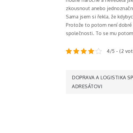
zkousnout anebo jednoznačně 
Sama jsem si řekla, že kdybyc
Protože to potom není dobré n
společnosti. To se mu potom s
4/5 - (2 vo
Navigace
DOPRAVA A LOGISTIKA SP
ADRESÁTOVI
pro
příspěvek