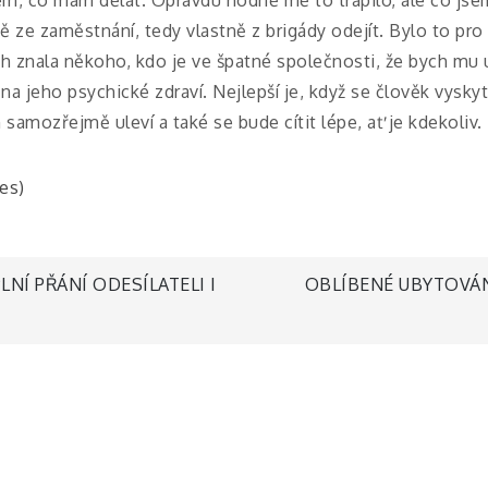
ze zaměstnání, tedy vlastně z brigády odejít. Bylo to pr
h znala někoho, kdo je ve špatné společnosti, že bych mu u
a jeho psychické zdraví. Nejlepší je, když se člověk vysky
amozřejmě uleví a také se bude cítit lépe, ať je kdekoliv.
tes)
LNÍ PŘÁNÍ ODESÍLATELI I
OBLÍBENÉ UBYTOVÁ