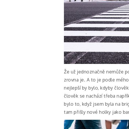
Že už jednoznačně nemůže pok
zrovna je. A to je podle mého
nejlepší by bylo, kdyby člově
člověk se nachází třeba napří
bylo to, když jsem byla na br
tam přišly nové holky jako 