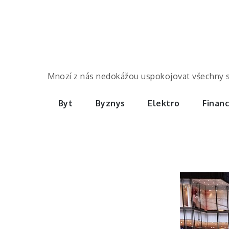
Skip
to
content
Mnozí z nás nedokážou uspokojovat všechny své 
Byt
Byznys
Elektro
Finan