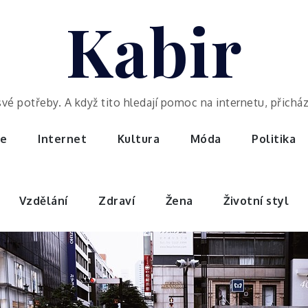
Kabir
potřeby. A když tito hledají pomoc na internetu, přicházej
ce
Internet
Kultura
Móda
Politika
Vzdělání
Zdraví
Žena
Životní styl