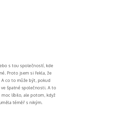
ebo s tou společností, kde
é. Proto jsem si řekla, že
. A co to může být, pokud
 ve špatné společnosti. A to
 moc líbilo, ale potom, když
uměla téměř s nikým.