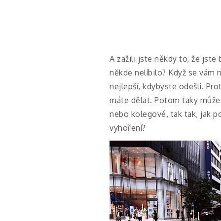
A zažili jste někdy to, že jst
někde nelíbilo? Když se vám n
nejlepší, kdybyste odešli. Pr
máte dělat. Potom taky můžet
nebo kolegové, tak tak, jak 
vyhoření?