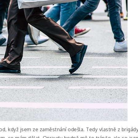
od, když jsem ze zaměstnání odešla. Tedy vlastně z brigád
m, co mám dělat. Opravdu hodně mě to trápilo, ale co jse