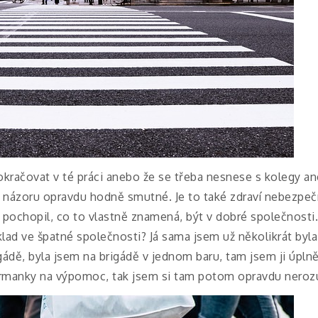
račovat v té práci anebo že se třeba nesnese s kolegy an
 názoru opravdu hodně smutné. Je to také zdraví nebezpečn
k pochopil, co to vlastně znamená, být v dobré společnosti
klad ve špatné společnosti? Já sama jsem už několikrát byla
igádě, byla jsem na brigádě v jednom baru, tam jsem ji úplně
barmanky na výpomoc, tak jsem si tam potom opravdu neroz