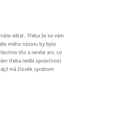
o máte dělat. Třeba že se vám
podle mého názoru by bylo
šechno líto a nevíte ani, co
vám třeba nelíbí společnost
 když má člověk syndrom