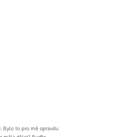
y. Bylo to pro mě opravdu
m měla dělat? Buďto