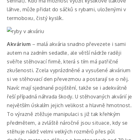
sehnat). Kdo má možnost využít kyslíkové tlakové
láhve, může přidat do sáčků s rybami, uloženými v
termoboxu, čistý kyslík.
Akvárium
– malá akvária snadno převezete i sami
autem na zadním sedadle, ale větší nádrže raději
svěřte stěhovací firmě, která s tím má patřičné
zkušenosti. Zcela vyprázdněné a vysušené akvárium
si ve stěhovací den převezmou a postarají se o něj.
Navíc mají sjednané pojištění, takže se i adekvátně
řeší případná náhrada škody. U stěhovaných akvárií je
největším úskalím jejich velikost a hlavně hmotnost.
To výrazně ztěžuje manipulaci s již tak křehkým
předmětem, a zvláště náročné jsou situace, kdy se
stěhuje nádrž velmi velkých rozměrů přes půl