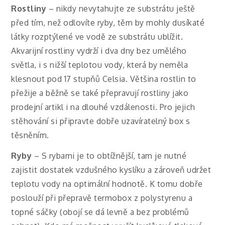
Rostliny
– nikdy nevytahujte ze substrátu ještě
před tím, než odlovíte ryby, těm by mohly dusíkaté
látky rozptýlené ve vodě ze substrátu ublížit.
Akvarijní rostliny vydrží i dva dny bez umělého
světla, i s nižší teplotou vody, která by neměla
klesnout pod 17 stupňů Celsia. Většina rostlin to
přežije a běžně se také přepravují rostliny jako
prodejní artikl i na dlouhé vzdálenosti. Pro jejich
stěhování si připravte dobře uzavíratelný box s
těsněním.
Ryby
– S rybami je to obtížnější, tam je nutné
zajistit dostatek vzdušného kyslíku a zároveň udržet
teplotu vody na optimální hodnotě. K tomu dobře
poslouží při přepravě termobox z polystyrenu a
topné sáčky (obojí se dá levně a bez problémů