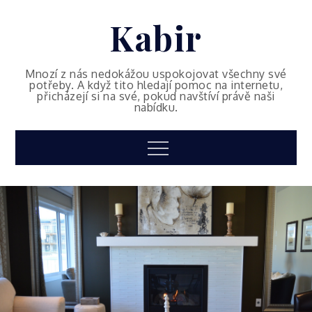
Skip
Kabir
to
content
Mnozí z nás nedokážou uspokojovat všechny své
potřeby. A když tito hledají pomoc na internetu,
přicházejí si na své, pokud navštíví právě naši
nabídku.
Menu