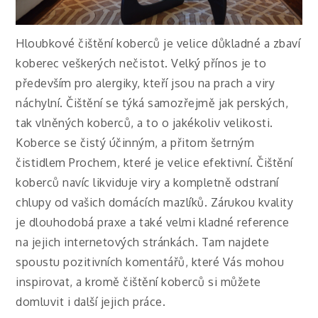
Hloubkové čištění koberců je velice důkladné a zbaví
koberec veškerých nečistot. Velký přínos je to
především pro alergiky, kteří jsou na prach a viry
náchylní. Čištění se týká samozřejmě jak perských,
tak vlněných koberců, a to o jakékoliv velikosti.
Koberce se čistý účinným, a přitom šetrným
čistidlem Prochem, které je velice efektivní. Čištění
koberců navíc likviduje viry a kompletně odstraní
chlupy od vašich domácích mazlíků. Zárukou kvality
je dlouhodobá praxe a také velmi kladné reference
na jejich internetových stránkách. Tam najdete
spoustu pozitivních komentářů, které Vás mohou
inspirovat, a kromě čištění koberců si můžete
domluvit i další jejich práce.