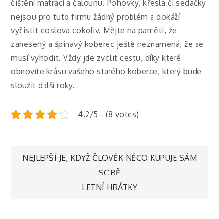
čištění matrací a čalounu. Pohovky, křesla či sedačky
nejsou pro tuto firmu žádný problém a dokáží
vyčistit doslova cokoliv.
Mějte na paměti, že
zanesený a špinavý koberec ještě neznamená, že se
musí vyhodit. Vždy jde zvolit cestu, díky které
obnovíte krásu vašeho starého koberce, který bude
sloužit další roky.
4.2/5 - (8 votes)
Navigace
NEJLEPŠÍ JE, KDYŽ ČLOVĚK NĚCO KUPUJE SÁM
SOBĚ
pro
LETNÍ HRÁTKY
příspěvek