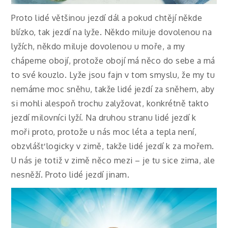
Proto lidé většinou jezdí dál a pokud chtějí někde
blízko, tak jezdí na lyže. Někdo miluje dovolenou na
lyžích, někdo miluje dovolenou u moře, a my
chápeme obojí, protože obojí má něco do sebe a má
to své kouzlo. Lyže jsou fajn v tom smyslu, že my tu
nemáme moc sněhu, takže lidé jezdí za sněhem, aby
si mohli alespoň trochu zalyžovat, konkrétně takto
jezdí milovníci lyží. Na druhou stranu lidé jezdí k
moři proto, protože u nás moc léta a tepla není,
obzvlášť logicky v zimě, takže lidé jezdí k za mořem.
U nás je totiž v zimě něco mezi – je tu sice zima, ale
nesněží. Proto lidé jezdí jinam.