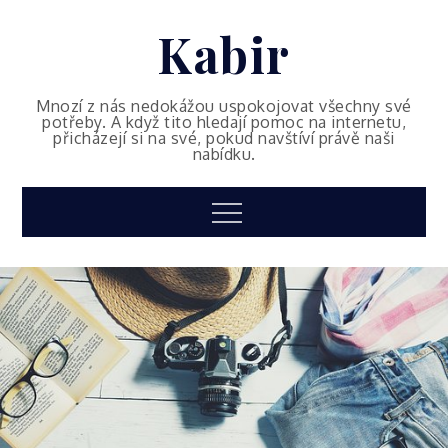
Skip
Kabir
to
content
Mnozí z nás nedokážou uspokojovat všechny své
potřeby. A když tito hledají pomoc na internetu,
přicházejí si na své, pokud navštíví právě naši
nabídku.
Menu