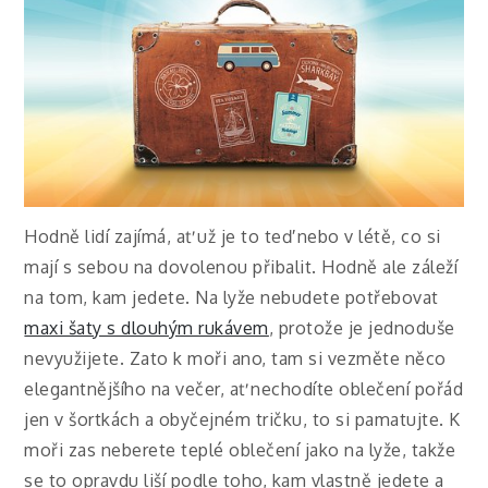
Hodně lidí zajímá, ať už je to teď nebo v létě, co si
mají s sebou na dovolenou přibalit. Hodně ale záleží
na tom, kam jedete. Na lyže nebudete potřebovat
maxi šaty s dlouhým rukávem
, protože je jednoduše
nevyužijete. Zato k moři ano, tam si vezměte něco
elegantnějšího na večer, ať nechodíte oblečení pořád
jen v šortkách a obyčejném tričku, to si pamatujte. K
moři zas neberete teplé oblečení jako na lyže, takže
se to opravdu liší podle toho, kam vlastně jedete a