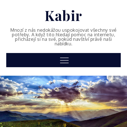
Skip
Kabir
to
content
Mnozí z nás nedokážou uspokojovat všechny své
potřeby. A když tito hledají pomoc na internetu,
přicházejí si na své, pokud navštíví právě naši
nabídku.
Menu