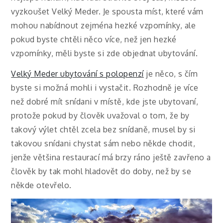
vyzkoušet Velký Meder.
Je spousta míst, které vám
mohou nabídnout zejména hezké vzpomínky, ale
pokud byste chtěli něco více, než jen hezké
vzpomínky, měli byste si zde objednat ubytování.
Velký Meder ubytování s polopenzí
je něco, s čím
byste si možná mohli i vystačit. Rozhodně je více
než dobré mít snídani v místě, kde jste ubytovaní,
protože pokud by člověk uvažoval o tom, že by
takový výlet chtěl zcela bez snídaně, musel by si
takovou snídani chystat sám nebo někde chodit,
jenže většina restaurací má brzy ráno ještě zavřeno a
člověk by tak mohl hladovět do doby, než by se
někde otevřelo.