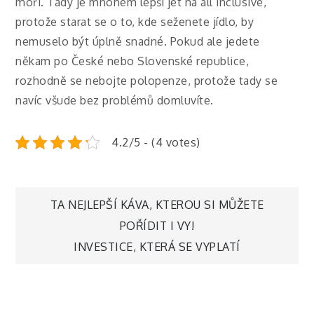
moři. Tady je mnohem lepší jet na all inclusive,
protože starat se o to, kde seženete jídlo, by
nemuselo být úplně snadné.
Pokud ale jedete
někam po České nebo Slovenské republice,
rozhodně se nebojte polopenze, protože tady se
navíc všude bez problémů domluvíte.
4.2/5 - (4 votes)
Navigace
TA NEJLEPŠÍ KÁVA, KTEROU SI MŮŽETE
POŘÍDIT I VY!
pro
INVESTICE, KTERÁ SE VYPLATÍ
příspěvek