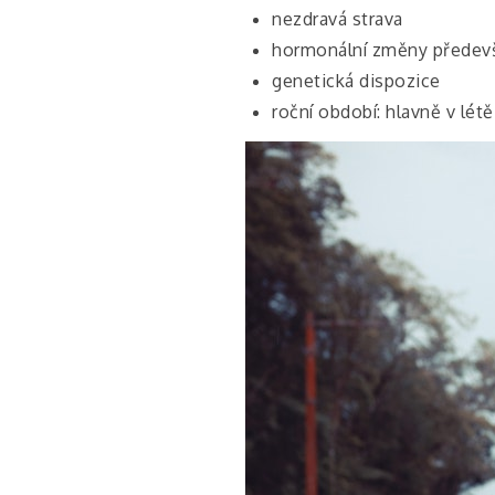
nezdravá strava
hormonální změny předevš
genetická dispozice
roční období: hlavně v lét