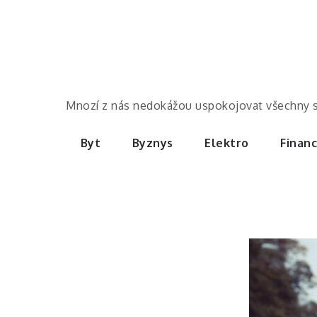
Skip
to
content
Mnozí z nás nedokážou uspokojovat všechny své 
Byt
Byznys
Elektro
Finan