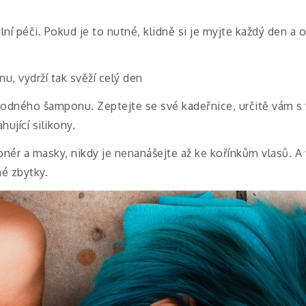
lní péči. Pokud je to nutné, klidně si je myjte každý den a
nu, vydrží tak svěží celý den
hodného šamponu. Zeptejte se své kadeřnice, určitě vám 
jící silikony.
ér a masky, nikdy je nenanášejte až ke kořínkům vlasů. A 
né zbytky.