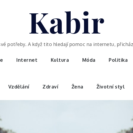
Kabir
potřeby. A když tito hledají pomoc na internetu, přicházej
ce
Internet
Kultura
Móda
Politika
Vzdělání
Zdraví
Žena
Životní styl