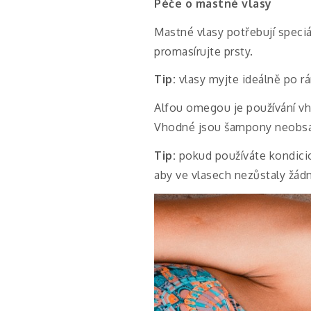
Péče o mastné vlasy
Mastné vlasy potřebují speciá
promasírujte prsty.
Tip:
vlasy myjte ideálně po rá
Alfou omegou je používání v
Vhodné jsou šampony neobsahu
Tip:
pokud používáte kondicion
aby ve vlasech nezůstaly žád