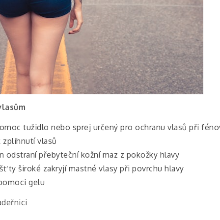
vlasům
pomoc tužidlo nebo sprej určený pro ochranu vlasů při féno
 zplihnutí vlasů
n odstraní přebyteční kožní maz z pokožky hlavy
šť ty široké zakryjí mastné vlasy při povrchu hlavy
 pomoci gelu
adeřnici