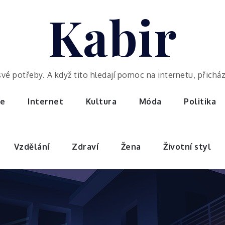
Kabir
potřeby. A když tito hledají pomoc na internetu, přicházej
ce
Internet
Kultura
Móda
Politika
Vzdělání
Zdraví
Žena
Životní styl