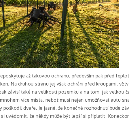
eposkytuje až takovou ochranu, především pak před teplot
ken. Na druhou stranu jej však ochrání před kroupami, větve
pak závisí také na velikosti pozemku a na tom, jak velkou
i mnohem více místa, neboť musí nejen umožňovat autu snad
by poškodil dveře.
Je jasné, že konečné rozhodnutí bude záv
é si uvědomit, že někdy může být lepší si připlatit. Koneck