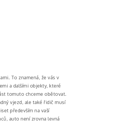
ami. To znamená, že vás v
mi a dalšími objekty, které
 část tomuto chceme obětovat.
ný vjezd, ale také řidič musí
iset především na vaší
onců, auto není zrovna levná