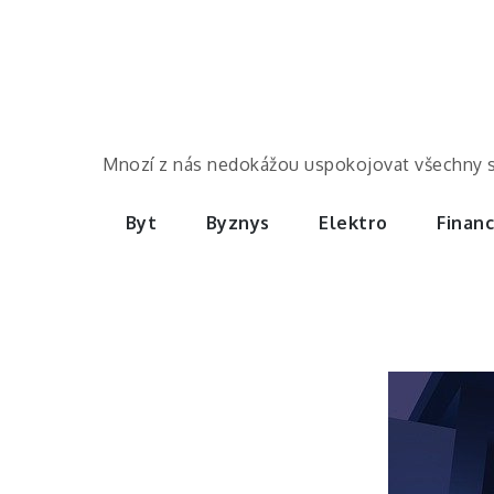
Skip
to
content
Mnozí z nás nedokážou uspokojovat všechny své 
Byt
Byznys
Elektro
Finan