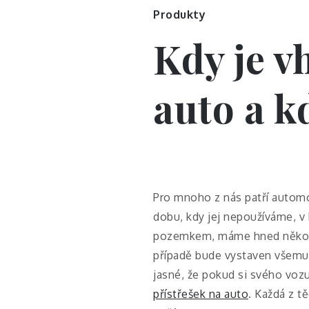
Produkty
Kdy je v
auto a k
Pro mnoho z nás patří automob
dobu, kdy jej nepoužíváme, v
pozemkem, máme hned někol
případě bude vystaven všemu, 
jasné, že pokud si svého vozu
přístřešek na auto
. Každá z t