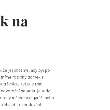
ek na
, že jej chceme, aby byl po
astníme rodinný domek s
 trávníku, avšak v tom
 novoroční petarda. Je tedy
r tedy máme buď garáž, nebo
otřeba při rozhodování