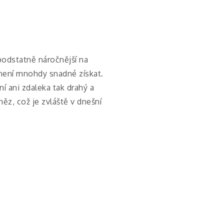
podstatně náročnější na
 není mnohdy snadné získat.
í ani zdaleka tak drahý a
ěz, což je zvláště v dnešní