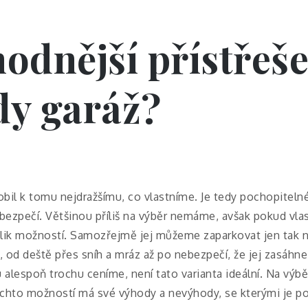
hodnější přístřeš
dy garáž?
il k tomu nejdražšímu, co vlastníme. Je tedy pochopitelné
 bezpečí. Většinou příliš na výběr nemáme, avšak pokud vl
ik možností.
Samozřejmě jej můžeme zaparkovat jen tak na
od deště přes sníh a mráz až po nebezpečí, že jej zasáhne
 alespoň trochu ceníme, není tato varianta ideální.
Na výbě
ěchto možností má své výhody a nevýhody, se kterými je p