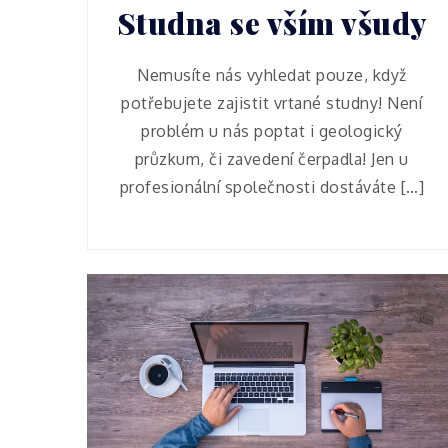
Studna se vším všudy
Nemusíte nás vyhledat pouze, když
potřebujete zajistit vrtané studny! Není
problém u nás poptat i geologický
průzkum, či zavedení čerpadla! Jen u
profesionální společnosti dostáváte […]
Žena
Návrat do práce
po vánocích