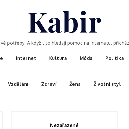
Kabir
potřeby. A když tito hledají pomoc na internetu, přicházej
ce
Internet
Kultura
Móda
Politika
Vzdělání
Zdraví
Žena
Životní styl
Nezařazené