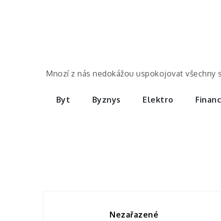
Skip
to
content
Mnozí z nás nedokážou uspokojovat všechny své 
Byt
Byznys
Elektro
Finan
Nezařazené