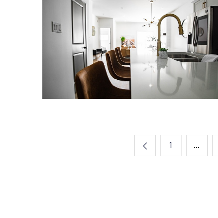
Byt
Rekonstrukce
bytu k lepšímu
Stránkování
1
…
příspěvků