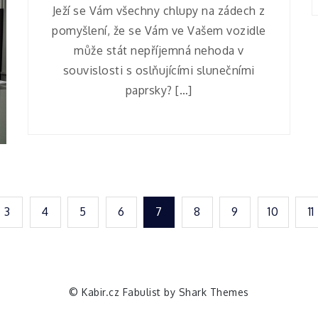
Ježí se Vám všechny chlupy na zádech z
pomyšlení, že se Vám ve Vašem vozidle
může stát nepříjemná nehoda v
souvislosti s oslňujícími slunečními
paprsky? […]
3
4
5
6
7
8
9
10
11
© Kabir.cz Fabulist by
Shark Themes