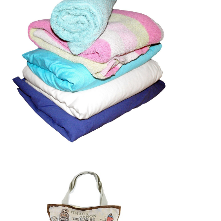
Byt
Teplo domova
Produkty
Využití
reklamních