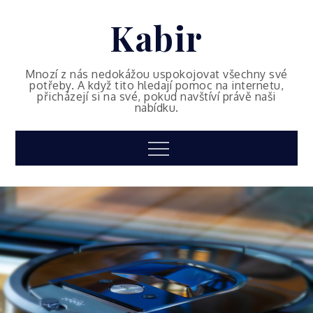
Skip
Kabir
to
content
Mnozí z nás nedokážou uspokojovat všechny své
potřeby. A když tito hledají pomoc na internetu,
přicházejí si na své, pokud navštíví právě naši
nabídku.
Menu