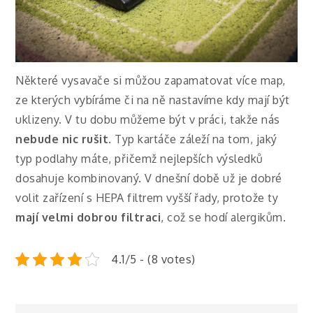
Některé vysavače si můžou zapamatovat více map,
ze kterých vybíráme či na ně nastavíme kdy mají být
uklizeny. V tu dobu můžeme být v práci, takže nás
nebude nic rušit
. Typ kartáče záleží na tom, jaký
typ podlahy máte, přičemž nejlepších výsledků
dosahuje kombinovaný. V dnešní době už je dobré
volit zařízení s HEPA filtrem vyšší řady, protože ty
mají velmi dobrou filtraci
, což se hodí alergikům.
4.1/5 - (8 votes)