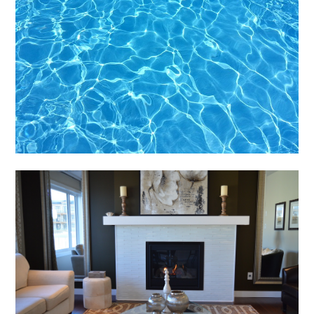
Byznys
Letní hrátky
Byznys
Čištění starých koberců