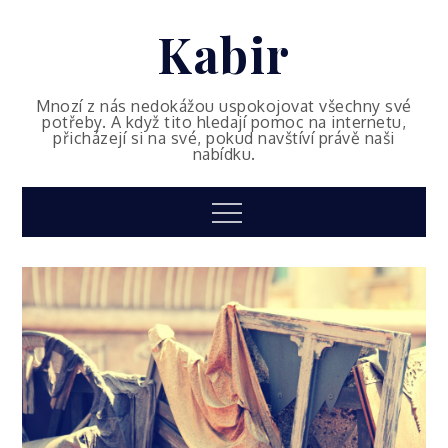
Skip
Kabir
to
content
Mnozí z nás nedokážou uspokojovat všechny své
potřeby. A když tito hledají pomoc na internetu,
přicházejí si na své, pokud navštíví právě naši
nabídku.
Menu
Byznys
Vyklizení domu – co
dělat když to nejde v
jedné osobě?